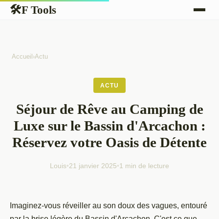
F Tools
🛠
Accueil
›
Actu
ACTU
Séjour de Rêve au Camping de
Luxe sur le Bassin d'Arcachon :
Réservez votre Oasis de Détente
Louis
•
21 janvier 2025
•
1 min de lecture
Imaginez-vous réveiller au son doux des vagues, entouré
par la brise légère du Bassin d'Arcachon. C'est ce que