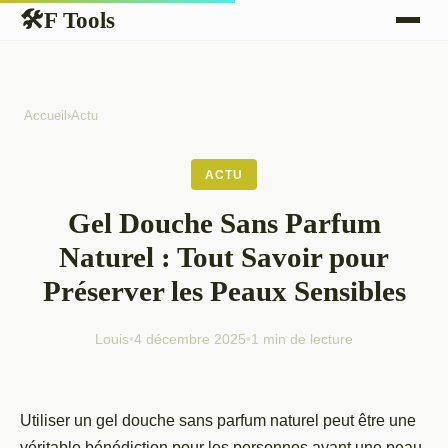
F Tools
🛠
Accueil
›
Actu
ACTU
Gel Douche Sans Parfum
Naturel : Tout Savoir pour
Préserver les Peaux Sensibles
Louis
•
4 décembre 2025
•
1 min de lecture
Utiliser un gel douche sans parfum naturel peut être une
véritable bénédiction pour les personnes ayant une peau